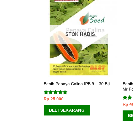
 HABIS
STOK HABIS
aved 300 Biji – Mr
Benih
Benih Pepaya Calina IPB 9 – 30 Biji
Mr Fo
Rp
25.000
Dinilai
5.00
dari 5
Rp
4
Dini
ANG
dari 
BELI SEKARANG
B