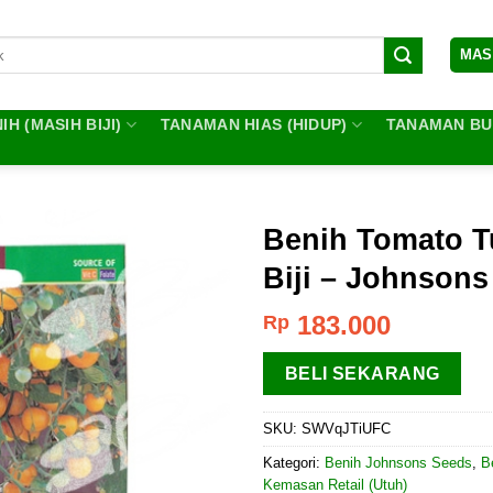
MAS
IH (MASIH BIJI)
TANAMAN HIAS (HIDUP)
TANAMAN BUA
Benih Tomato T
Biji – Johnson
183.000
Rp
BELI SEKARANG
SKU:
SWVqJTiUFC
Kategori:
Benih Johnsons Seeds
,
B
Kemasan Retail (Utuh)