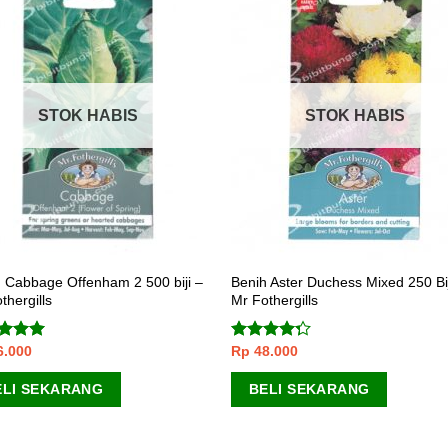
STOK HABIS
STOK HABIS
 Cabbage Offenham 2 500 biji –
Benih Aster Duchess Mixed 250 Bij
thergills
Mr Fothergills
6.000
Rp
48.000
lai
5.00
Dinilai
5
4.00
dari
5
ELI SEKARANG
BELI SEKARANG