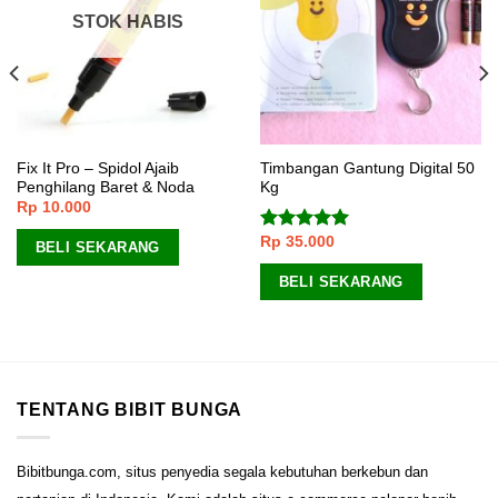
STOK HABIS
Fix It Pro – Spidol Ajaib
Timbangan Gantung Digital 50
Penghilang Baret & Noda
Kg
Rp
10.000
Rp
35.000
Dinilai
5.00
BELI SEKARANG
dari 5
BELI SEKARANG
TENTANG BIBIT BUNGA
Bibitbunga.com, situs penyedia segala kebutuhan berkebun dan