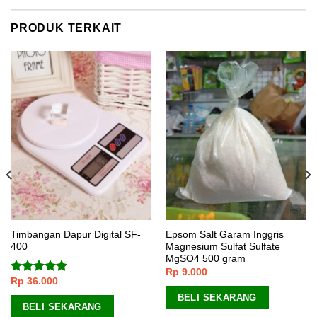
PRODUK TERKAIT
Timbangan Dapur Digital SF-
Epsom Salt Garam Inggris
400
Magnesium Sulfat Sulfate
MgSO4 500 gram
Rp
9.000
Rp
36.000
Dinilai
5.00
dari 5
BELI SEKARANG
BELI SEKARANG