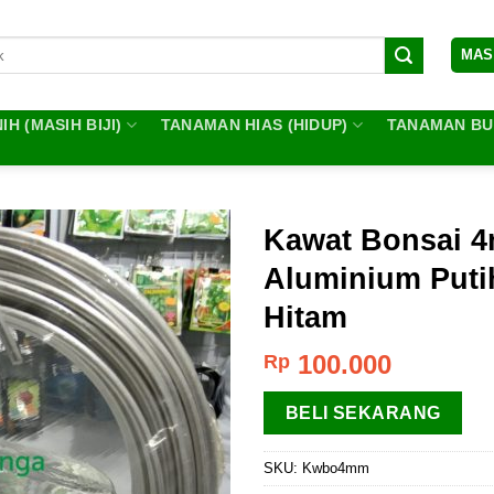
MAS
IH (MASIH BIJI)
TANAMAN HIAS (HIDUP)
TANAMAN BUA
Kawat Bonsai 
Aluminium Putih
Hitam
100.000
Rp
BELI SEKARANG
SKU:
Kwbo4mm