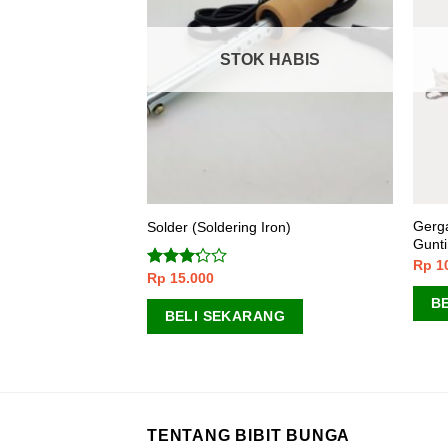
 HABIS
STOK HABIS
Gerga
man CR 12
Solder (Soldering Iron)
Gunti
Rp
1
Rp
15.000
Dinilai
ANG
3.00
B
dari 5
BELI SEKARANG
TENTANG BIBIT BUNGA