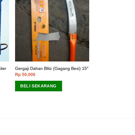
iter
Gergaji Dahan Blitz (Gagang Besi) 15″
Rp
50.000
BELI SEKARANG