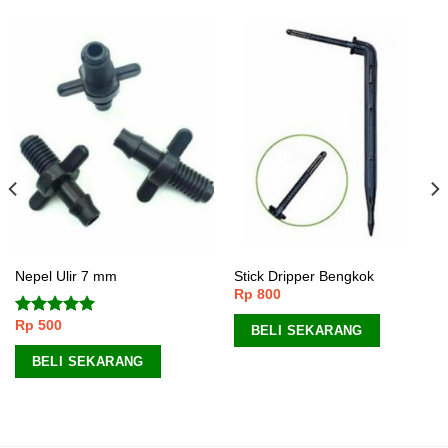
Nepel Ulir 7 mm
Stick Dripper Bengkok
Rp
800
Rp
500
Dinilai
5.00
BELI SEKARANG
dari 5
BELI SEKARANG