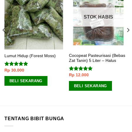
STOK HABIS
Cocopeat Pasteurisasi (Bebas
Lumut Hidup (Forest Moss)
Zat Tanin) 5 Liter – Halus
Rp
30.000
Dinilai
5.00
Rp
12.000
dari 5
Dinilai
5.00
dari 5
BELI SEKARANG
BELI SEKARANG
TENTANG BIBIT BUNGA