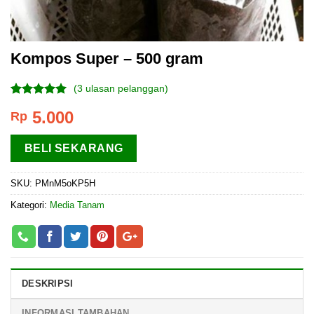
Kompos Super – 500 gram
(
3
ulasan pelanggan)
Peringkat
3
5.000
Rp
4.67
dari 5
berdasarkan
penilaian
BELI SEKARANG
pelanggan
SKU:
PMnM5oKP5H
Kategori:
Media Tanam
DESKRIPSI
INFORMASI TAMBAHAN