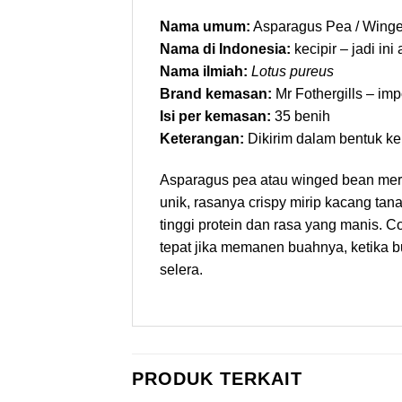
Nama umum:
Asparagus Pea / Wing
Nama di Indonesia:
kecipir – jadi ini
Nama ilmiah:
Lotus pureus
Brand kemasan:
Mr Fothergills – impo
Isi per kemasan:
35 benih
Keterangan:
Dikirim dalam bentuk kem
Asparagus pea atau winged bean meru
unik, rasanya crispy mirip kacang ta
tinggi protein dan rasa yang manis. C
tepat jika memanen buahnya, ketika bu
selera.
PRODUK TERKAIT