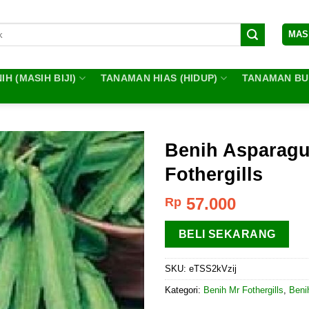
MAS
IH (MASIH BIJI)
TANAMAN HIAS (HIDUP)
TANAMAN BUA
Benih Asparagus
Fothergills
57.000
Rp
BELI SEKARANG
SKU:
eTSS2kVzij
Kategori:
Benih Mr Fothergills
,
Beni