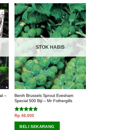
STOK HABIS
al –
Benih Brussels Sprout Evesham
Special 500 Biji – Mr Fothergills
Rp
48.000
Dinilai
5.00
dari 5
BELI SEKARANG