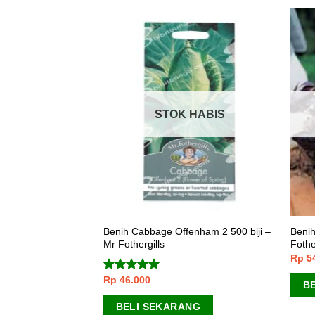
 HABIS
STOK HABIS
ers Of The Desert
Benih Cabbage Offenham 2 500 biji –
Benih
ills
Mr Fothergills
Fothe
Rp
5
Rp
46.000
Dinilai
5.00
B
dari 5
ANG
BELI SEKARANG