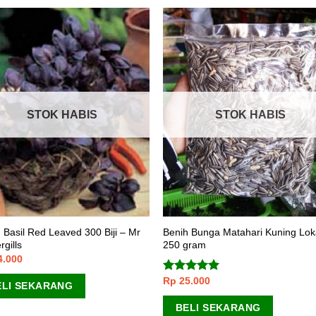
STOK HABIS
STOK HABIS
 Basil Red Leaved 300 Biji – Mr
Benih Bunga Matahari Kuning Lok
rgills
250 gram
4.000
Rp
25.000
Dinilai
5.00
ELI SEKARANG
dari 5
BELI SEKARANG