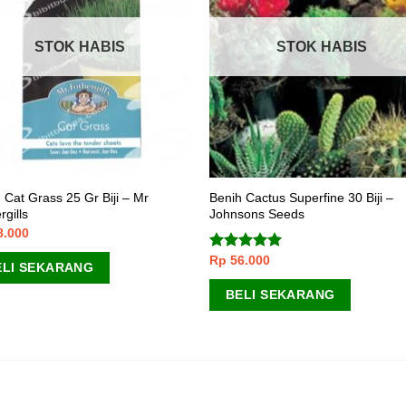
STOK HABIS
STOK HABIS
 Cat Grass 25 Gr Biji – Mr
Benih Cactus Superfine 30 Biji –
rgills
Johnsons Seeds
8.000
Rp
56.000
Dinilai
5.00
ELI SEKARANG
dari 5
BELI SEKARANG