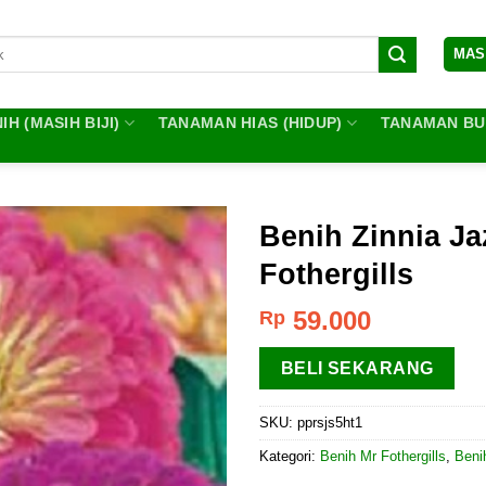
MAS
IH (MASIH BIJI)
TANAMAN HIAS (HIDUP)
TANAMAN BUA
Benih Zinnia Jaz
Fothergills
59.000
Rp
BELI SEKARANG
SKU:
pprsjs5ht1
Kategori:
Benih Mr Fothergills
,
Beni