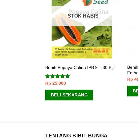
 HABIS
STOK HABIS
ari Kuning Lokal –
Benih
Benih Pepaya Calina IPB 9 – 30 Biji
Fothe
Rp
4
Rp
25.000
Dinilai
5.00
dari 5
B
BELI SEKARANG
ANG
TENTANG BIBIT BUNGA