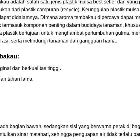
u adalah salah satu jenis plastik mulsa best seller dan yang 
bukan dari plastik campuran (recycle). Keunggulan plastik mulsa
apat didalamnya. Dimana aroma tembakau dipercaya dapat m
astik termasuk komponen penting dalam budidaya tanaman, khus
 plastik bertujuan untuk menghambat pertumbuhan gulma, memi
asi, serta melindungi tanaman dari gangguan hama.
mbakau:
ginal dan berkualitas tinggi.
an tahan lama.
pada bagian bawah, sedangkan sisi yang berwarna perak di bagi
ntulkan sinar matahari, sehingga penguapan air tidak terlalu