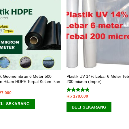
tik Geomembran 6 Meter 500
Plastik UV 14% Lebar 6 Meter Teb
n Hitam HDPE Terpal Kolam Ikan
200 micron (Impor)
27.000
Rp
178.000
Dinilai
5.00
dari 5
ELI SEKARANG
BELI SEKARANG