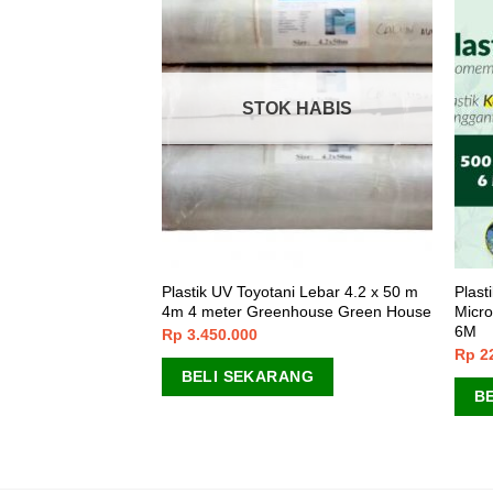
STOK HABIS
ik UV Paranet 1 Roll
Plastik UV Toyotani Lebar 4.2 x 50 m
Plas
engikat Ikat
4m 4 meter Greenhouse Green House
Micro
6M
Rp
3.450.000
Rp
2
ANG
BELI SEKARANG
B