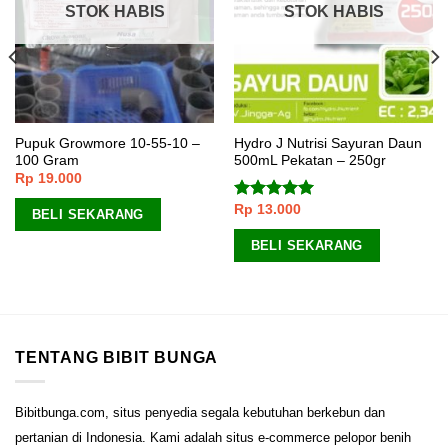
STOK HABIS
STOK HABIS
Pupuk Growmore 10-55-10 –
Hydro J Nutrisi Sayuran Daun
100 Gram
500mL Pekatan – 250gr
Rp
19.000
Rp
13.000
Dinilai
5.00
BELI SEKARANG
dari 5
BELI SEKARANG
TENTANG BIBIT BUNGA
Bibitbunga.com, situs penyedia segala kebutuhan berkebun dan
pertanian di Indonesia. Kami adalah situs e-commerce pelopor benih