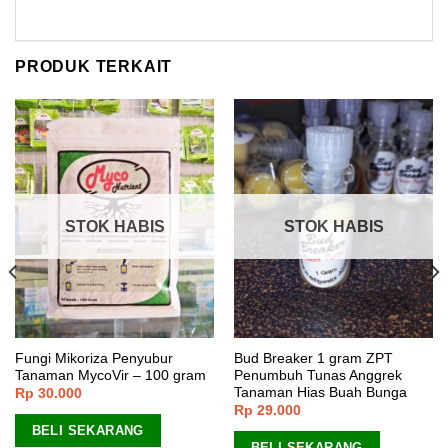
PRODUK TERKAIT
STOK HABIS
STOK HABIS
Fungi Mikoriza Penyubur
Bud Breaker 1 gram ZPT
Tanaman MycoVir – 100 gram
Penumbuh Tunas Anggrek
Tanaman Hias Buah Bunga
Rp
30.000
Rp
29.000
BELI SEKARANG
BELI SEKARANG