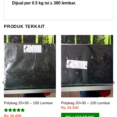
Dijual per 0.5 kg isi ± 380 lembar.
PRODUK TERKAIT
Polybag 25×30 – 100 Lembar
Polybag 20×30 – 100 Lembar
Rp
29.500
Rp
36.000
Dinilai
5.00