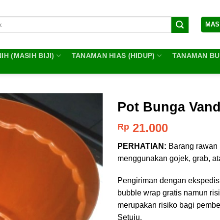
MAS
IH (MASIH BIJI)
TANAMAN HIAS (HIDUP)
TANAMAN BUA
Pot Bunga Vand
21.000
Rp
PERHATIAN:
Barang rawan 
menggunakan gojek, grab, ata
Pengiriman dengan ekspedisi 
bubble wrap gratis namun ris
merupakan risiko bagi pembe
Setuju.