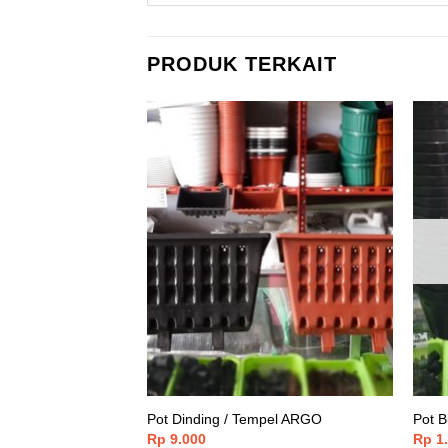
PRODUK TERKAIT
 HABIS
a Bata Gantungan
Pot Dinding / Tempel ARGO
Pot 
Rambat Bunga Daun
Rp
9.000
Rp
1