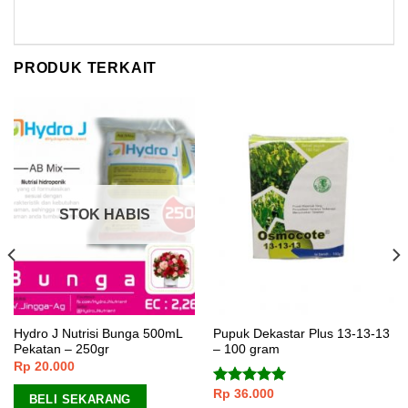
PRODUK TERKAIT
STOK HABIS
Hydro J Nutrisi Bunga 500mL
Pupuk Dekastar Plus 13-13-13
Pekatan – 250gr
– 100 gram
Rp
20.000
Rp
36.000
Dinilai
5.00
BELI SEKARANG