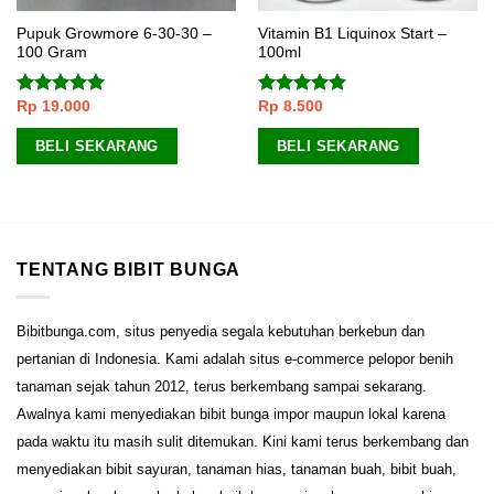
Pupuk Growmore 6-30-30 –
Vitamin B1 Liquinox Start –
100 Gram
100ml
Rp
19.000
Rp
8.500
Dinilai
5.00
Dinilai
5.00
dari 5
dari 5
BELI SEKARANG
BELI SEKARANG
TENTANG BIBIT BUNGA
Bibitbunga.com, situs penyedia segala kebutuhan berkebun dan
pertanian di Indonesia. Kami adalah situs e-commerce pelopor benih
tanaman sejak tahun 2012, terus berkembang sampai sekarang.
Awalnya kami menyediakan bibit bunga impor maupun lokal karena
pada waktu itu masih sulit ditemukan. Kini kami terus berkembang dan
menyediakan bibit sayuran, tanaman hias, tanaman buah, bibit buah,