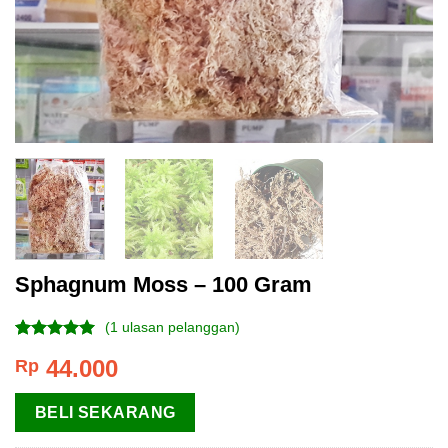
Sphagnum Moss – 100 Gram
(
1
ulasan pelanggan)
Peringkat
1
44.000
Rp
5.00
dari 5
berdasarkan
penilaian
BELI SEKARANG
pelanggan