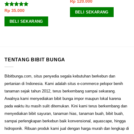
Rp
120.000
Rp
35.000
Dinilai
4.75
BELI SEKARANG
dari 5
BELI SEKARANG
TENTANG BIBIT BUNGA
Bibitbunga.com, situs penyedia segala kebutuhan berkebun dan
pertanian di Indonesia. Kami adalah situs e-commerce pelopor benih
tanaman sejak tahun 2012, terus berkembang sampai sekarang.
Awalnya kami menyediakan bibit bunga impor maupun lokal karena
pada waktu itu masih sulit ditemukan. Kini kami terus berkembang dan
menyediakan bibit sayuran, tanaman hias, tanaman buah, bibit buah,
sampai perlengkapan berkebun baik konvensional, aquascape, hingga
hidroponik. Ribuan produk kami jual dengan harga murah dan lengkap di