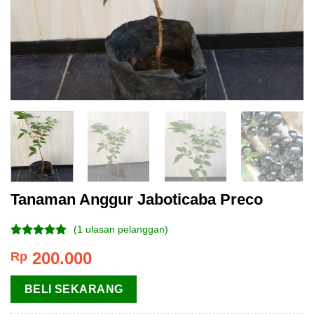
Tanaman Anggur Jaboticaba Preco
(
1
ulasan pelanggan)
Peringkat
1
200.000
Rp
5.00
dari 5
berdasarkan
penilaian
BELI SEKARANG
pelanggan