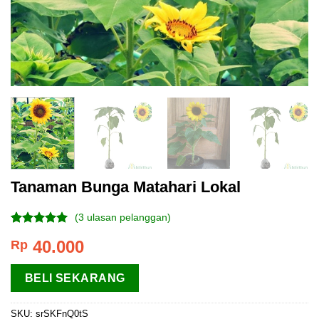
Tanaman Bunga Matahari Lokal
(
3
ulasan pelanggan)
Peringkat
3
40.000
Rp
4.67
dari 5
berdasarkan
penilaian
BELI SEKARANG
pelanggan
SKU:
srSKFnQ0tS