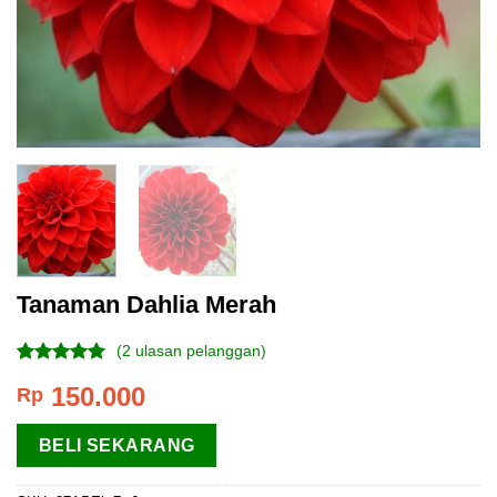
Tanaman Dahlia Merah
(
2
ulasan pelanggan)
Peringkat
2
150.000
Rp
5.00
dari 5
berdasarkan
penilaian
BELI SEKARANG
pelanggan