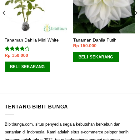
Tanaman Dahlia Mini White
Tanaman Dahlia Putih
Rp
150.000
Rp
150.000
Dinilai
BELI SEKARANG
4.00
dari
5
BELI SEKARANG
TENTANG BIBIT BUNGA
Bibitbunga.com, situs penyedia segala kebutuhan berkebun dan
pertanian di Indonesia. Kami adalah situs e-commerce pelopor benih
tanaman sejak tahun 2012, terus berkembang sampai sekarang.