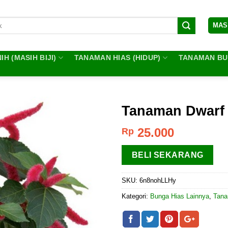
MAS
IH (MASIH BIJI)
TANAMAN HIAS (HIDUP)
TANAMAN BUA
Tanaman Dwarf
25.000
Rp
BELI SEKARANG
SKU:
6n8nohLLHy
Kategori:
Bunga Hias Lainnya
,
Tana