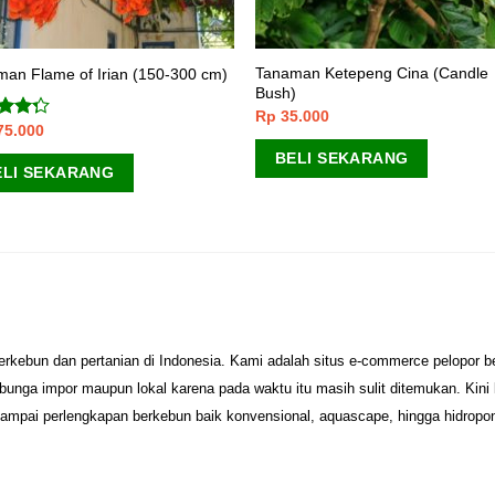
Tanaman Ketepeng Cina (Candle
an Flame of Irian (150-300 cm)
Bush)
Rp
35.000
75.000
ai
dari
BELI SEKARANG
ELI SEKARANG
erkebun dan pertanian di Indonesia. Kami adalah situs e-commerce pelopor 
unga impor maupun lokal karena pada waktu itu masih sulit ditemukan. Kini
sampai perlengkapan berkebun baik konvensional, aquascape, hingga hidropo