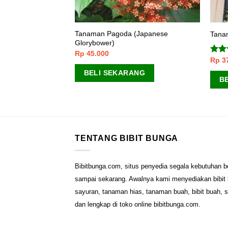
Tanaman Pagoda (Japanese
color
Tanam
Glorybower)
Rp
45.000
Rp
3
Dinil
ANG
4.00
BELI SEKARANG
5
B
TENTANG BIBIT BUNGA
Bibitbunga.com, situs penyedia segala kebutuhan b
sampai sekarang. Awalnya kami menyediakan bibit b
sayuran, tanaman hias, tanaman buah, bibit buah, 
dan lengkap di toko online bibitbunga.com.