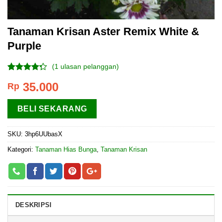
Tanaman Krisan Aster Remix White &
Purple
(
1
ulasan pelanggan)
Peringkat
1
35.000
Rp
4.00
dari
5
berdasarkan
BELI SEKARANG
penilaian
pelanggan
SKU:
3hp6UUbasX
Kategori:
Tanaman Hias Bunga
,
Tanaman Krisan
DESKRIPSI