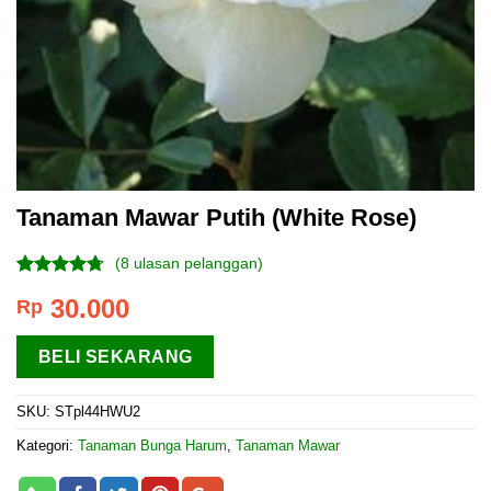
Tanaman Mawar Putih (White Rose)
(
8
ulasan pelanggan)
Peringkat
8
30.000
Rp
4.38
dari
5
berdasarkan
BELI SEKARANG
penilaian
pelanggan
SKU:
STpl44HWU2
Kategori:
Tanaman Bunga Harum
,
Tanaman Mawar