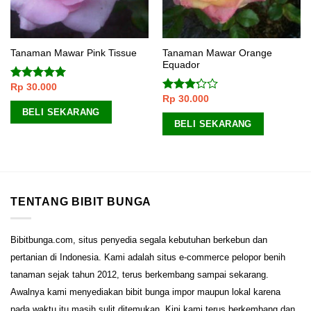
Tanaman Mawar Orange
Tanaman Mawar Pink Tissue
Equador
Rp
30.000
Dinilai
5.00
Rp
30.000
dari 5
Dinilai
3.00
BELI SEKARANG
dari 5
BELI SEKARANG
TENTANG BIBIT BUNGA
Bibitbunga.com, situs penyedia segala kebutuhan berkebun dan
pertanian di Indonesia. Kami adalah situs e-commerce pelopor benih
tanaman sejak tahun 2012, terus berkembang sampai sekarang.
Awalnya kami menyediakan bibit bunga impor maupun lokal karena
pada waktu itu masih sulit ditemukan. Kini kami terus berkembang dan