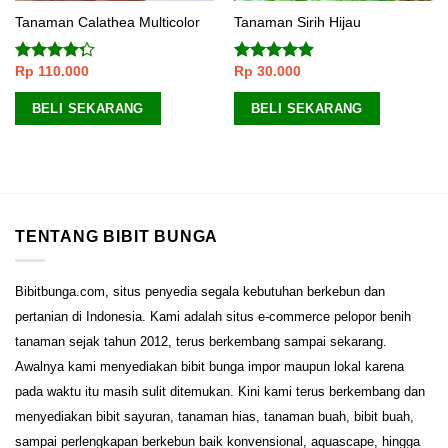
Tanaman Calathea Multicolor
Tanaman Sirih Hijau
Rp
110.000
Rp
30.000
Dinilai
Dinilai
4.60
4.00
dari
dari 5
5
BELI SEKARANG
BELI SEKARANG
TENTANG BIBIT BUNGA
Bibitbunga.com, situs penyedia segala kebutuhan berkebun dan
pertanian di Indonesia. Kami adalah situs e-commerce pelopor benih
tanaman sejak tahun 2012, terus berkembang sampai sekarang.
Awalnya kami menyediakan bibit bunga impor maupun lokal karena
pada waktu itu masih sulit ditemukan. Kini kami terus berkembang dan
menyediakan bibit sayuran, tanaman hias, tanaman buah, bibit buah,
sampai perlengkapan berkebun baik konvensional, aquascape, hingga