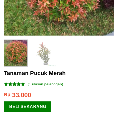
Tanaman Pucuk Merah
(
1
ulasan pelanggan)
Peringkat
1
33.000
Rp
5.00
dari 5
berdasarkan
penilaian
BELI SEKARANG
pelanggan