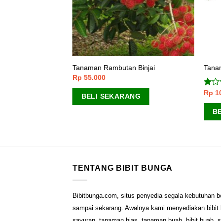
Tanaman Rambutan Binjai
Tana
Rp
55.000
Rp
1
Dinil
BELI SEKARANG
1.00
dari
B
5
TENTANG BIBIT BUNGA
Bibitbunga.com, situs penyedia segala kebutuhan b
sampai sekarang. Awalnya kami menyediakan bibit b
sayuran, tanaman hias, tanaman buah, bibit buah, 