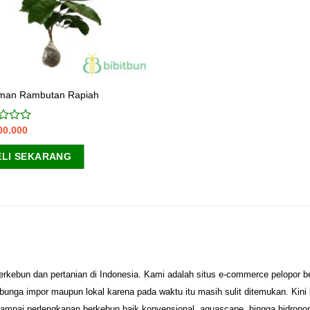
man Rambutan Rapiah
00.000
ai
ELI SEKARANG
erkebun dan pertanian di Indonesia. Kami adalah situs e-commerce pelopor 
unga impor maupun lokal karena pada waktu itu masih sulit ditemukan. Kini
sampai perlengkapan berkebun baik konvensional, aquascape, hingga hidropo