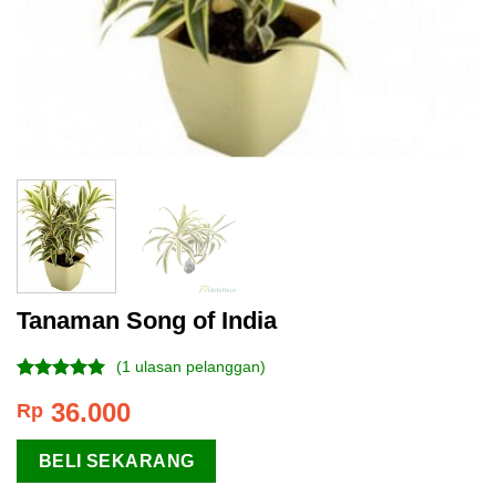
Tanaman Song of India
(
1
ulasan pelanggan)
Peringkat
1
36.000
Rp
5.00
dari 5
berdasarkan
penilaian
BELI SEKARANG
pelanggan