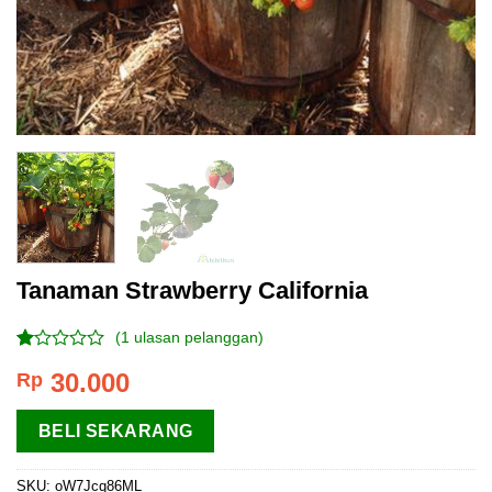
Tanaman Strawberry California
(
1
ulasan pelanggan)
Peringkat
1
30.000
Rp
1.00
dari
5
BELI SEKARANG
berdasarkan
penilaian
pelanggan
SKU:
oW7Jcq86ML