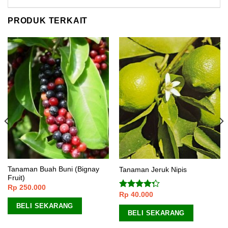
PRODUK TERKAIT
Tanaman Buah Buni (Bignay
Tanaman Jeruk Nipis
Fruit)
Rp
250.000
Rp
40.000
Dinilai
4.00
dari
BELI SEKARANG
5
BELI SEKARANG