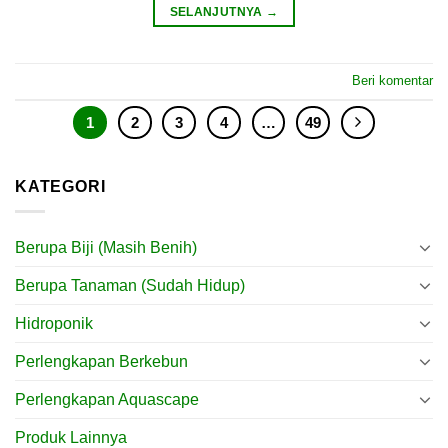
SELANJUTNYA
→
Beri komentar
1
2
3
4
…
49
KATEGORI
Berupa Biji (Masih Benih)
Berupa Tanaman (Sudah Hidup)
Hidroponik
Perlengkapan Berkebun
Perlengkapan Aquascape
Produk Lainnya