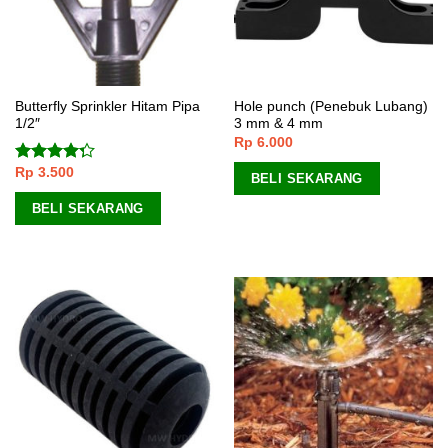
Butterfly Sprinkler Hitam Pipa
Hole punch (Penebuk Lubang)
1/2″
3 mm & 4 mm
Rp
6.000
Rp
3.500
Dinilai
BELI SEKARANG
4.00
dari
5
BELI SEKARANG