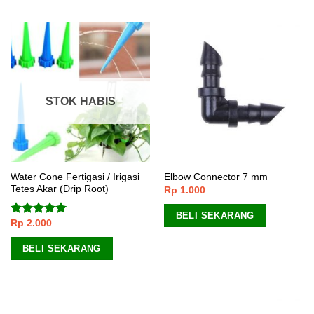
STOK HABIS
Water Cone Fertigasi / Irigasi
Elbow Connector 7 mm
Tetes Akar (Drip Root)
Rp
1.000
BELI SEKARANG
Rp
2.000
Dinilai
5.00
dari 5
BELI SEKARANG