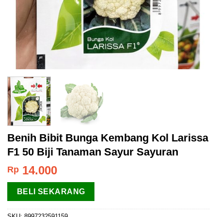
Benih Bibit Bunga Kembang Kol Larissa
F1 50 Biji Tanaman Sayur Sayuran
14.000
Rp
BELI SEKARANG
SKU:
8997232591159