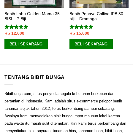
Benih Labu Golden Mama 35
Benih Pepaya Callina IPB 30
BISI – 7 Biji
biji – Dramaga
Rp
12.000
Rp
15.000
Dinilai
5.00
Dinilai
5.00
dari 5
dari 5
BELI SEKARANG
BELI SEKARANG
TENTANG BIBIT BUNGA
Bibitbunga.com, situs penyedia segala kebutuhan berkebun dan
pertanian di Indonesia. Kami adalah situs e-commerce pelopor benih
tanaman sejak tahun 2012, terus berkembang sampai sekarang.
Awalnya kami menyediakan bibit bunga impor maupun lokal karena
pada waktu itu masih sulit ditemukan. Kini kami terus berkembang dan
menyediakan bibit sayuran, tanaman hias, tanaman buah, bibit buah,