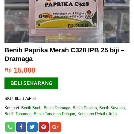
Benih Paprika Merah C328 IPB 25 biji –
Dramaga
15.000
Rp
BELI SEKARANG
SKU:
8tanT7oF96
Kategori:
Benih Buah
,
Benih Dramaga
,
Benih Paprika
,
Benih Sayuran
,
Benih Tanaman
,
Benih Tanaman Pangan
,
Kemasan Retail (Utuh)