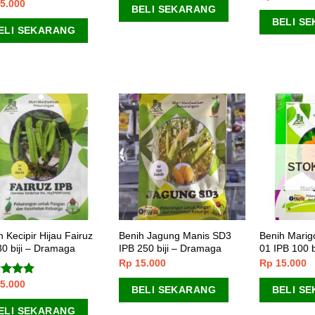
5.000
lai
5.00
BELI SEKARANG
 5
BELI S
ELI SEKARANG
STO
h Kecipir Hijau Fairuz
Benih Jagung Manis SD3
Benih Mari
30 biji – Dramaga
IPB 250 biji – Dramaga
01 IPB 100 
Rp
15.000
Rp
15.000
5.000
lai
5.00
BELI SEKARANG
BELI S
 5
ELI SEKARANG