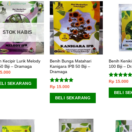
STOK HABIS
h Kecipir Lurik Melody
Benih Bunga Matahari
Benih Kenik
50 Biji – Dramaga
Kanigara IPB 50 Biji –
100 Biji – 
Dramaga
5.000
Rp
15.000
Dinilai
5.00
ELI SEKARANG
dari 5
Rp
15.000
Dinilai
5.00
dari 5
BELI S
BELI SEKARANG