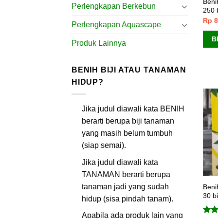
Beni
Perlengkapan Berkebun
250 
Rp
8
Perlengkapan Aquascape
B
Produk Lainnya
BENIH BIJI ATAU TANAMAN
HIDUP?
Jika judul diawali kata BENIH
berarti berupa biji tanaman
yang masih belum tumbuh
(siap semai).
Jika judul diawali kata
TANAMAN berarti berupa
tanaman jadi yang sudah
Beni
30 b
hidup (sisa pindah tanam).
Apabila ada produk lain yang