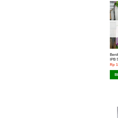
Beni
IPB 
Rp
1
B