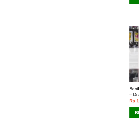
Beni
– D
Rp
1
B