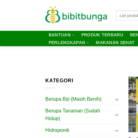
Skip
to
content
BANTUAN
PRODUK TERBARU
BEN
PERLENGKAPAN
MAKANAN SEHAT
KATEGORI
Berupa Biji (Masih Benih)
Berupa Tanaman (Sudah
Hidup)
Hidroponik