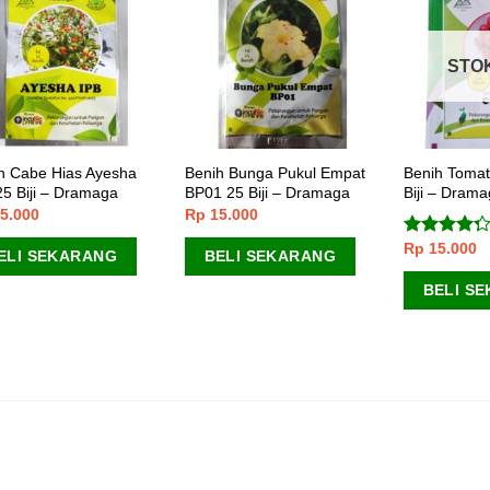
STO
h Cabe Hias Ayesha
Benih Bunga Pukul Empat
Benih Tomat
25 Biji – Dramaga
BP01 25 Biji – Dramaga
Biji – Dram
5.000
Rp
15.000
Rp
15.000
Dinilai
ELI SEKARANG
BELI SEKARANG
4.00
dari
5
BELI S