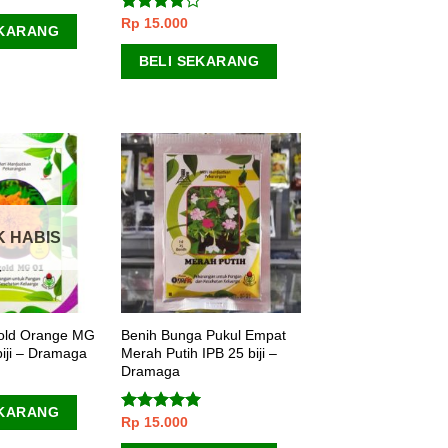
Rp
15.000
Dinilai
EKARANG
3.67
dari
5
BELI SEKARANG
K HABIS
gold Orange MG
Benih Bunga Pukul Empat
biji – Dramaga
Merah Putih IPB 25 biji –
Dramaga
EKARANG
Rp
15.000
Dinilai
5.00
dari 5