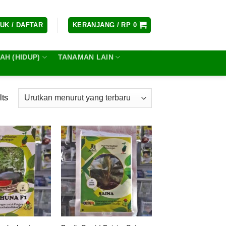
UK / DAFTAR
KERANJANG /
RP
0
H (HIDUP)
TANAMAN LAIN
lts