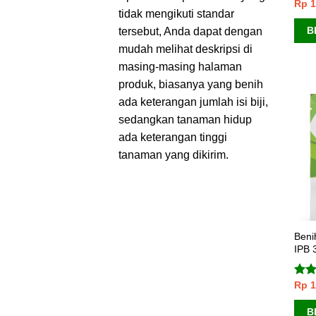
Rp
1
Dini
tidak mengikuti standar
dari
B
tersebut, Anda dapat dengan
mudah melihat deskripsi di
masing-masing halaman
produk, biasanya yang benih
ada keterangan jumlah isi biji,
sedangkan tanaman hidup
ada keterangan tinggi
tanaman yang dikirim.
Beni
IPB 
Rp
1
Dini
dari
B