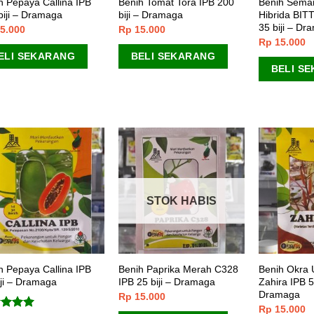
h Pepaya Callina IPB
Benih Tomat Tora IPB 200
Benih Sema
biji – Dramaga
biji – Dramaga
Hibrida BIT
35 biji – Dr
5.000
Rp
15.000
Rp
15.000
ELI SEKARANG
BELI SEKARANG
BELI S
STOK HABIS
h Pepaya Callina IPB
Benih Paprika Merah C328
Benih Okra 
iji – Dramaga
IPB 25 biji – Dramaga
Zahira IPB 50
Dramaga
Rp
15.000
Rp
15.000