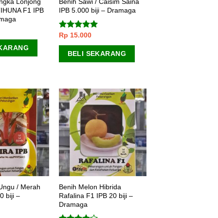
ngka Lonjong
Benih Sawi / Caisim Saina
TIHUNA F1 IPB
IPB 5.000 biji – Dramaga
amaga
Rp
15.000
Dinilai
5.00
dari 5
EKARANG
BELI SEKARANG
Ungu / Merah
Benih Melon Hibrida
 biji –
Rafalina F1 IPB 20 biji –
Dramaga