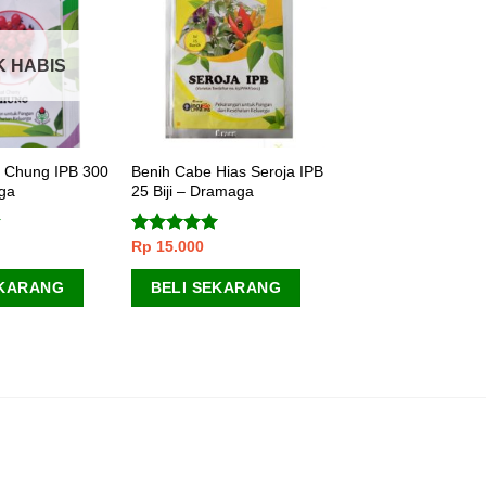
K HABIS
 Chung IPB 300
Benih Cabe Hias Seroja IPB
aga
25 Biji – Dramaga
Rp
15.000
Dinilai
5.00
dari 5
EKARANG
BELI SEKARANG