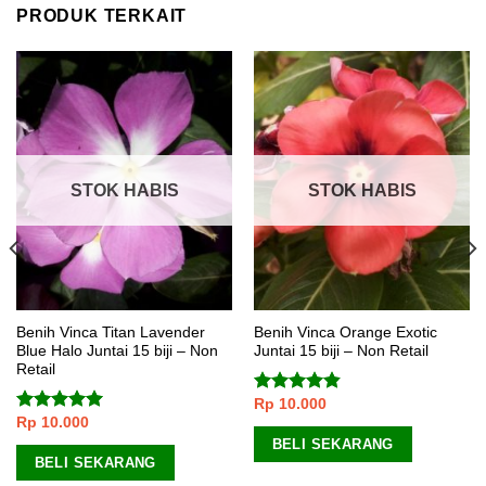
PRODUK TERKAIT
STOK HABIS
STOK HABIS
Benih Vinca Titan Lavender
Benih Vinca Orange Exotic
Blue Halo Juntai 15 biji – Non
Juntai 15 biji – Non Retail
Retail
Rp
10.000
Dinilai
Rp
10.000
4.50
dari 5
Dinilai
5.00
dari 5
BELI SEKARANG
BELI SEKARANG