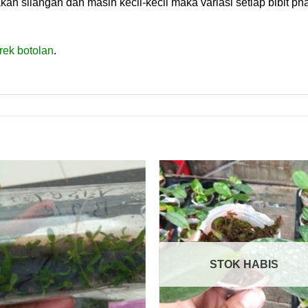
an silangan dan masih kecil-kecil maka variasi setiap bibit p
rek botolan
.
STOK HABIS