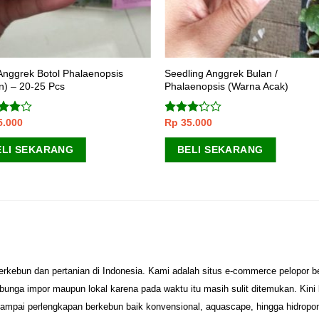
 Anggrek Botol Phalaenopsis
Seedling Anggrek Bulan /
n) – 20-25 Pcs
Phalaenopsis (Warna Acak)
5.000
Rp
35.000
ai
Dinilai
dari
3.00
dari 5
ELI SEKARANG
BELI SEKARANG
erkebun dan pertanian di Indonesia. Kami adalah situs e-commerce pelopor 
unga impor maupun lokal karena pada waktu itu masih sulit ditemukan. Kini
sampai perlengkapan berkebun baik konvensional, aquascape, hingga hidropo