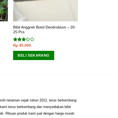
Bibit Anggrek Botol Dendrobium – 20-
25 Pcs
Rp
85.000
Dinilai
3.00
dari 5
BELI SEKARANG
benih tanaman sejak tahun 2012, terus berkembang
 kami terus berkembang dan menyediakan bibit
nik. Ribuan produk kami jual dengan harga murah