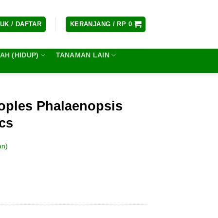
UK / DAFTAR
KERANJANG /
RP
0
H (HIDUP)
TANAMAN LAIN
Toples Phalaenopsis
Pcs
an)