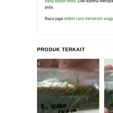
yang dalam botol
. Dan karena merupak
pula.
Baca juga
artikel cara menanam angg
PRODUK TERKAIT
 HABIS