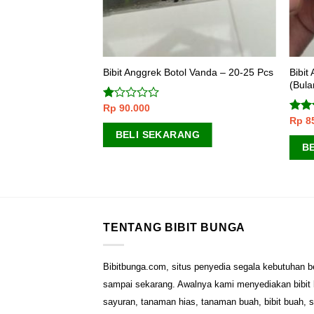
l Cattleya – 20-25
Bibit
Bibit Anggrek Botol Vanda – 20-25 Pcs
(Bula
Rp
90.000
Dinilai
1.00
Rp
8
Dinil
dari
3.67
BELI SEKARANG
5
5
ANG
B
TENTANG BIBIT BUNGA
Bibitbunga.com, situs penyedia segala kebutuhan b
sampai sekarang. Awalnya kami menyediakan bibit b
sayuran, tanaman hias, tanaman buah, bibit buah, 