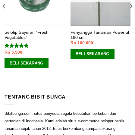
Selotip Sayuran “Fresh
Penyangga Tanaman Powerful
Vegetables”
180 cm
Rp
100.000
Rp
5.500
Dinilai
4.67
BELI SEKARANG
dari 5
BELI SEKARANG
TENTANG BIBIT BUNGA
Bibitbunga.com, situs penyedia segala kebutuhan berkebun dan
pertanian di Indonesia. Kami adalah situs e-commerce pelopor benih
tanaman sejak tahun 2012, terus berkembang sampai sekarang.