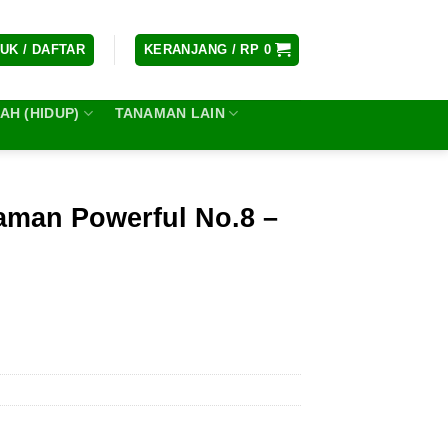
UK / DAFTAR
KERANJANG /
RP
0
H (HIDUP)
TANAMAN LAIN
man Powerful No.8 –