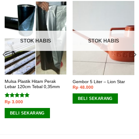
STOK HABIS
STOK HABIS
Mulsa Plastik Hitam Perak
Gembor 5 Liter – Lion Star
Lebar 120cm Tebal 0,35mm
Rp
48.000
BELI SEKARANG
Rp
3.000
Dinilai
5.00
dari 5
BELI SEKARANG