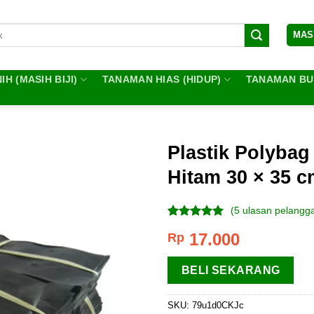
MAS
IH (MASIH BIJI)
TANAMAN HIAS (HIDUP)
TANAMAN BUA
Plastik Polyba
Hitam 30 × 35 c
(
5
ulasan pelangg
Peringkat
5
17.000
Rp
4.80
dari 5
berdasarkan
penilaian
BELI SEKARANG
pelanggan
SKU:
79u1d0CKJc