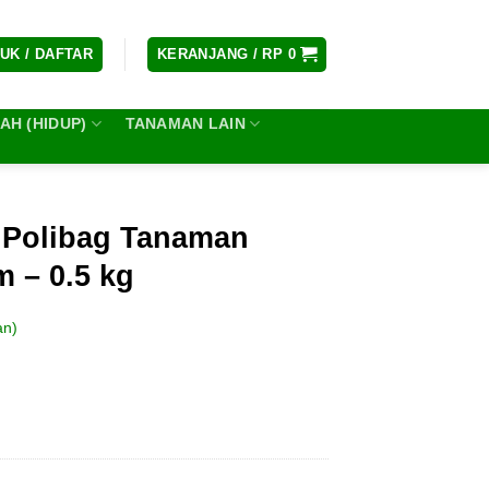
UK / DAFTAR
KERANJANG /
RP
0
H (HIDUP)
TANAMAN LAIN
g Polibag Tanaman
m – 0.5 kg
an)