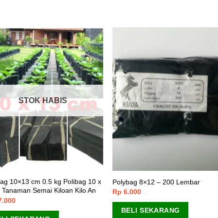
STOK HABIS
ag 10×13 cm 0.5 kg Polibag 10 x
Polybag 8×12 – 200 Lembar
 Tanaman Semai Kiloan Kilo An
Rp
6.000
7.000
BELI SEKARANG