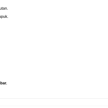
utan.
upuk.
mbar.