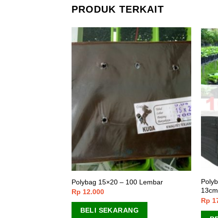
PRODUK TERKAIT
1 kg Polibag 60 x
Polyb
Polybag 15×20 – 100 Lembar
ai Kiloan Kilo An
13cm
Rp
12.000
Rp
1
BELI SEKARANG