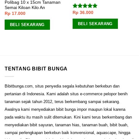
Polibag 10 x 15cm Tanaman
Semai Kiloan Kilo An
Rp
36.000
Dinilai
5.00
Rp
17.000
dari 5
BELI SEKARANG
BELI SEKARANG
TENTANG BIBIT BUNGA
Bibitbunga.com, situs penyedia segala kebutuhan berkebun dan
pertanian di Indonesia. Kami adalah situs e-commerce pelopor benih
tanaman sejak tahun 2012, terus berkembang sampai sekarang.
Awalnya kami menyediakan bibit bunga impor maupun lokal karena
pada waktu itu masih sulit ditemukan. Kini kami terus berkembang dan
menyediakan bibit sayuran, tanaman hias, tanaman buah, bibit buah,
sampai perlengkapan berkebun baik konvensional, aquascape, hingga