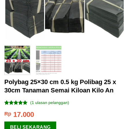
Polybag 25×30 cm 0.5 kg Polibag 25 x
30cm Tanaman Semai Kiloan Kilo An
(
1
ulasan pelanggan)
Peringkat
1
17.000
Rp
5.00
dari 5
berdasarkan
penilaian
BELI SEKARANG
pelanggan