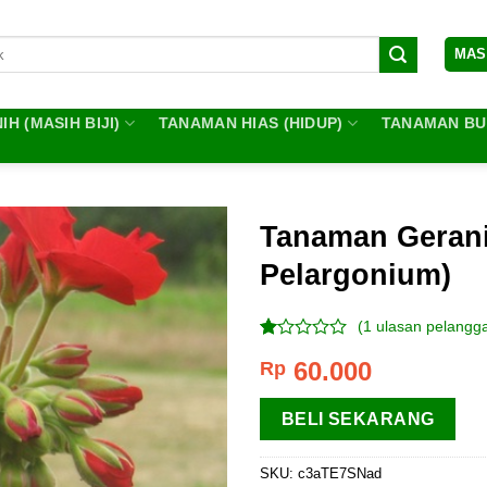
MAS
IH (MASIH BIJI)
TANAMAN HIAS (HIDUP)
TANAMAN BUA
Tanaman Geran
Pelargonium)
(
1
ulasan pelangg
Peringkat
1
60.000
Rp
1.00
dari
5
BELI SEKARANG
berdasarkan
penilaian
pelanggan
SKU:
c3aTE7SNad