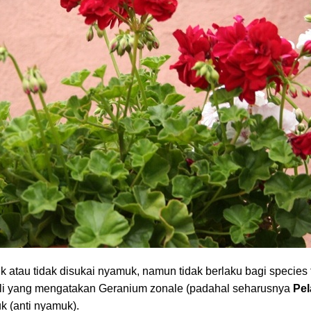
atau tidak disukai nyamuk, namun tidak berlaku bagi species 
hli yang mengatakan Geranium zonale (padahal seharusnya
Pel
 (anti nyamuk).