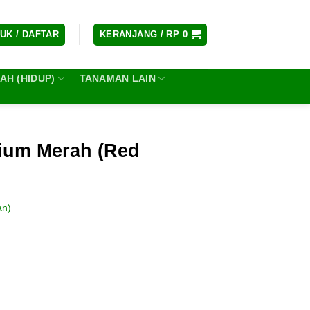
UK / DAFTAR
KERANJANG /
RP
0
H (HIDUP)
TANAMAN LAIN
ium Merah (Red
an)